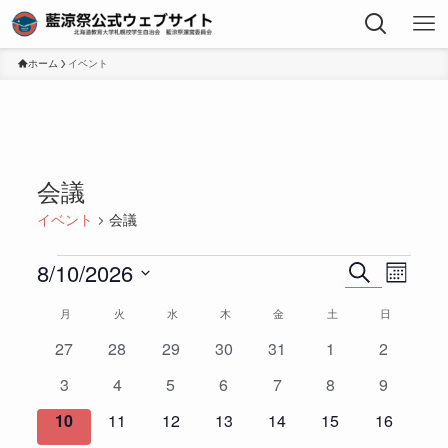
ホーム
イベント
会議
イベント
会議
8/10/2026
イ
イ
イ
検
カ
索
ベ
ベ
ベ
日
レ
月
月曜日
火
火曜日
水
水曜日
木
木曜日
金
金曜日
土
土曜日
日
日曜日
イ
ン
ン
ン
ン
付
ベ
ト
ト
ト
ダ
0
0
0
0
0
0
0
27
28
29
30
31
1
2
を
ー
ン
を
ビ
イ
イ
イ
イ
イ
イ
イ
選
0
0
0
0
0
0
0
3
4
5
6
7
8
9
表
ト
ベ
ベ
ベ
ベ
ベ
ベ
ベ
検
ュ
択
イ
イ
イ
イ
イ
イ
イ
示
の
ン
0
ン
0
ン
0
ン
0
ン
0
0
ン
0
ン
10
11
12
13
14
15
16
索
ー
ベ
ベ
ベ
ベ
ベ
ベ
ベ
カ
ト
イ
ト
イ
ト
イ
ト
イ
ト
イ
イ
ト
イ
ト
し
ナ