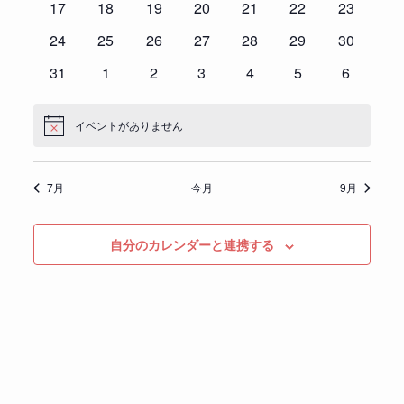
0
ン
0
ン
0
ン
0
ン
0
ン
0
ン
0
ン
17
18
19
20
21
22
23
ベ
ベ
ベ
ベ
ベ
ベ
ベ
レ
て
ビ
イ
ト
イ
ト
イ
ト
イ
ト
イ
ト
イ
ト
イ
ト
ン
0
ン
0
ン
0
ン
0
ン
0
ン
0
ン
0
24
25
26
27
28
29
30
ン
ナ
ゲ
ベ
ベ
ベ
ベ
ベ
ベ
ベ
ト
イ
ト
イ
ト
イ
ト
イ
ト
イ
ト
イ
ト
イ
ダ
ビ
ー
ン
0
ン
0
ン
0
ン
0
ン
0
ン
0
ン
0
31
1
2
3
4
5
6
ベ
ベ
ベ
ベ
ベ
ベ
ベ
ー
ゲ
シ
ト
イ
ト
イ
ト
イ
ト
イ
ト
イ
ト
イ
ト
イ
ン
ン
ン
ン
ン
ン
ン
ー
ョ
ベ
ベ
ベ
ベ
ベ
ベ
ベ
ト
ト
ト
ト
ト
ト
ト
イベントがありません
シ
ン
N
ン
ン
ン
ン
ン
ン
ン
o
ョ
ト
ト
ト
ト
ト
ト
ト
t
i
ン
7月
今月
9月
c
を
e
表
自分のカレンダーと連携する
示