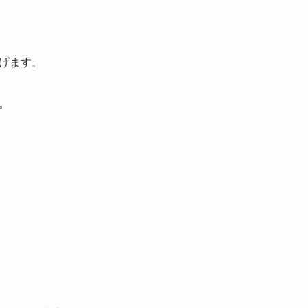
。
げます。
。