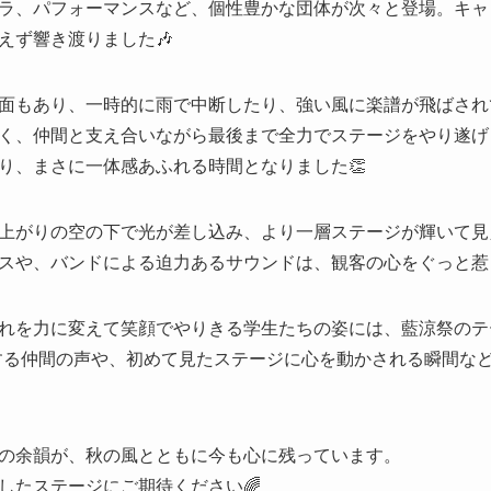
ラ、パフォーマンスなど、個性豊かな団体が次々と登場。キャ
えず響き渡りました🎶
面もあり、一時的に雨で中断したり、強い風に楽譜が飛ばされ
く、仲間と支え合いながら最後まで全力でステージをやり遂げ
り、まさに一体感あふれる時間となりました👏
上がりの空の下で光が差し込み、より一層ステージが輝いて見
スや、バンドによる迫力あるサウンドは、観客の心をぐっと惹
れを力に変えて笑顔でやりきる学生たちの姿には、藍涼祭のテー
する仲間の声や、初めて見たステージに心を動かされる瞬間な
の余韻が、秋の風とともに今も心に残っています。
したステージにご期待ください🌈